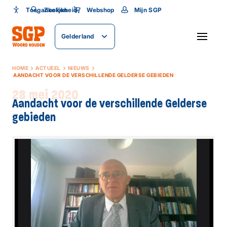
Toegankelijkheid
Toegankelijkheid
Zoeken
Webshop
Mijn SGP
Lettergrootte
Gelderland
SLUITEN
HOME
ACTUEEL
NIEUWS
AANDACHT VOOR DE VERSCHILLENDE GELDERSE GEBIEDEN
28 mei 2020
Aandacht voor de verschillende Gelderse
gebieden