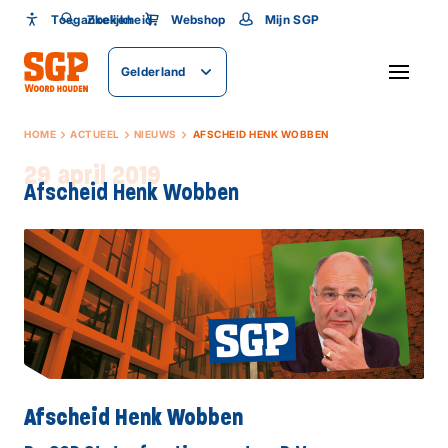
Toegankelijkheid
Toegankelijkheid
Zoeken
Webshop
Mijn SGP
Lettergrootte
Gelderland
SLUITEN
HOME
ACTUEEL
NIEUWS
AFSCHEID HENK WOBBEN
29 april 2019
Afscheid Henk Wobben
Afscheid Henk Wobben