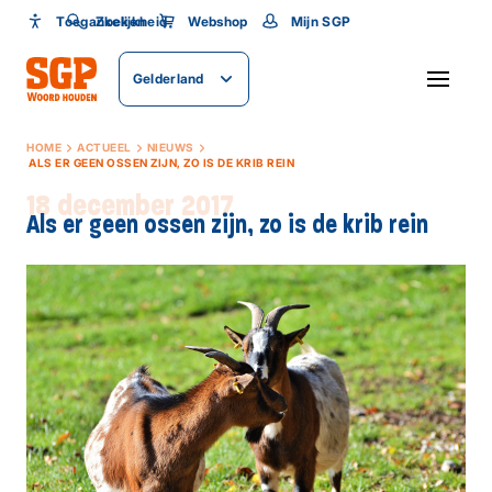
Toegankelijkheid
Toegankelijkheid
Zoeken
Webshop
Mijn SGP
Lettergrootte
Gelderland
SLUITEN
HOME
ACTUEEL
NIEUWS
ALS ER GEEN OSSEN ZIJN, ZO IS DE KRIB REIN
18 december 2017
Als er geen ossen zijn, zo is de krib rein