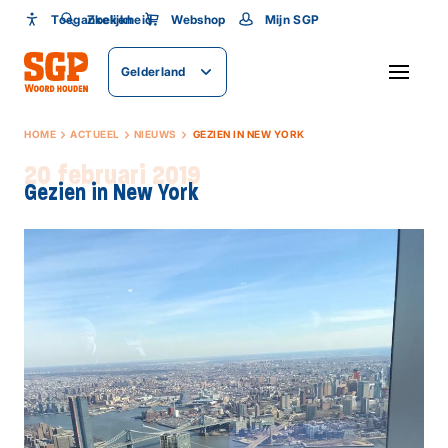
Toegankelijkheid
Toegankelijkheid
Zoeken
Webshop
Mijn SGP
Lettergrootte
Gelderland
SLUITEN
HOME
ACTUEEL
NIEUWS
GEZIEN IN NEW YORK
20 februari 2019
Gezien in New York