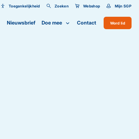
Toegankelijkheid
Zoeken
Webshop
Mijn SGP
Toegankelijkheid
Nieuwsbrief
Doe mee
Contact
Word lid
Lettergrootte