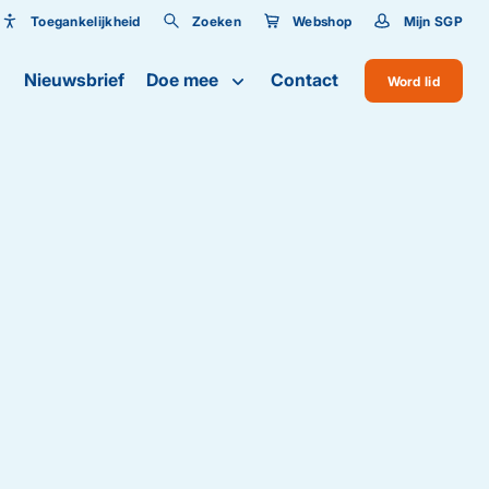
Toegankelijkheid
Zoeken
Webshop
Mijn SGP
Toegankelijkheid
Nieuwsbrief
Doe mee
Contact
Word lid
Lettergrootte