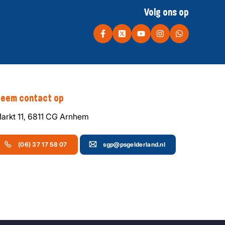
Volg ons op
eem contact op
arkt 11, 6811 CG Arnhem
(06) 37 17 58 07
sgp@psgelderland.nl