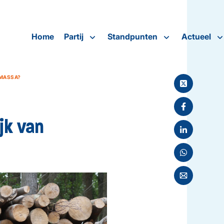
Home
Partij
Standpunten
Actueel
OMASSA?
jk van