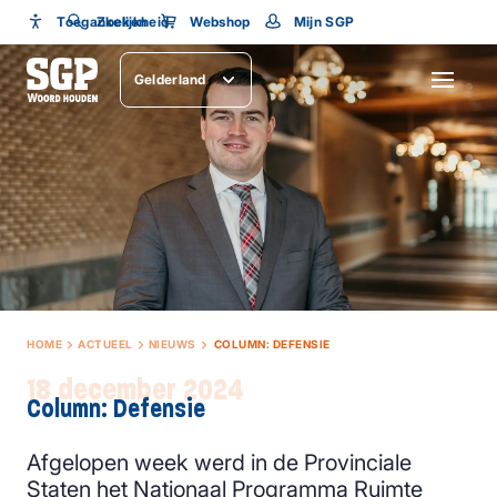
Toegankelijkheid
Toegankelijkheid
Zoeken
Webshop
Mijn SGP
Lettergrootte
Gelderland
SLUITEN
HOME
ACTUEEL
NIEUWS
COLUMN: DEFENSIE
18 december 2024
Column: Defensie
Afgelopen week werd in de Provinciale
Staten het Nationaal Programma Ruimte