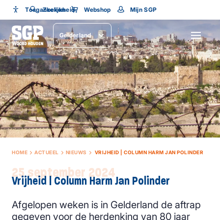
Toegankelijkheid
Toegankelijkheid
Zoeken
Webshop
Mijn SGP
Lettergrootte
Gelderland
SLUITEN
HOME
ACTUEEL
NIEUWS
VRIJHEID | COLUMN HARM JAN POLINDER
25 september 2024
Vrijheid | Column Harm Jan Polinder
Afgelopen weken is in Gelderland de aftrap
gegeven voor de herdenking van 80 jaar