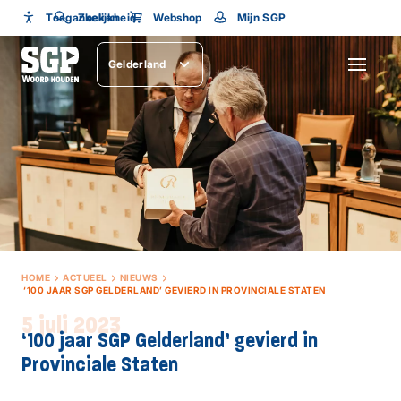
Toegankelijkheid
Toegankelijkheid
Zoeken
Webshop
Mijn SGP
Lettergrootte
Gelderland
SLUITEN
HOME
ACTUEEL
NIEUWS
‘100 JAAR SGP GELDERLAND’ GEVIERD IN PROVINCIALE STATEN
5 juli 2023
‘100 jaar SGP Gelderland’ gevierd in
Provinciale Staten