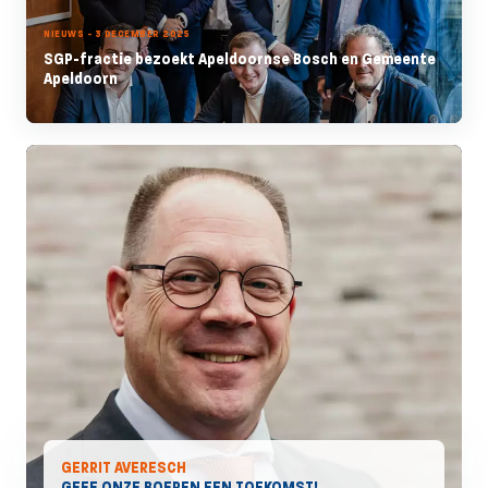
NIEUWS - 3 DECEMBER 2025
SGP-fractie bezoekt Apeldoornse Bosch en Gemeente
Apeldoorn
GERRIT AVERESCH
GEEF ONZE BOEREN EEN TOEKOMST!