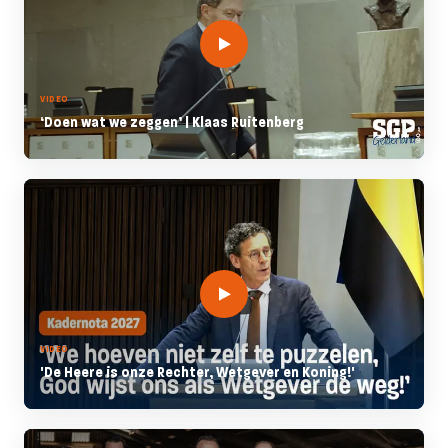
VIDEO
‘Doen wat we zeggen’ | Klaas Ruitenberg
VIDEO
'De Heere is onze Rechter, Wetgever en Koning!'