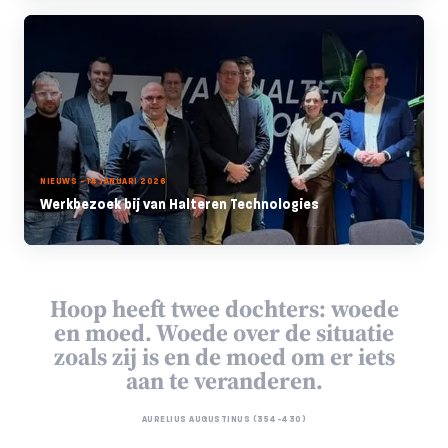
NIEUWS - 14 JANUARI 2026
Werkbezoek bij van Halteren Technologies
Hoop heeft twee dochters: woede
en moed. Woede over de situatie
zoals zij is en de moed om er iets
aan te veranderen.
AURELIUS AUGUSTINUS (354-430)