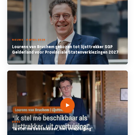
NIEUWS - 8 APRIL 2026
Lourens van Bruchem gekozen tot lijsttrekker SGP
Gelderland voor Provinciale Statenverkiezingen 2027
VIDEO
'Ik stel me beschikbaar, met overtuiging'