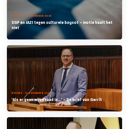
NIEUWS - 14 NOVEMBER 2025
SGP en JA21 tegen culturele boycot – motie haalt het
niet
NIEUWS - 12 NOVEMBER 2025
‘Als er geen wijze raad is…’ – De brief van Gerrit