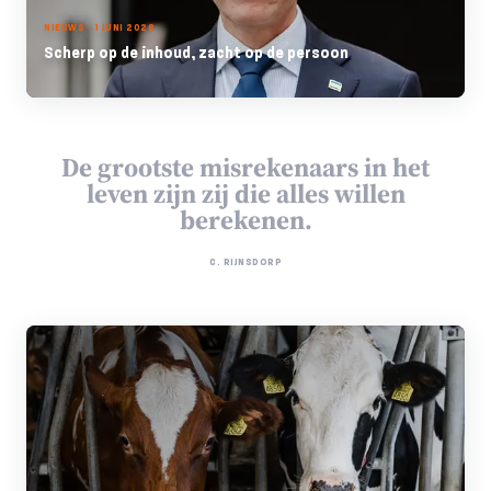
NIEUWS - 1 JUNI 2026
Scherp op de inhoud, zacht op de persoon
De grootste misrekenaars in het
leven zijn zij die alles willen
berekenen.
C. RIJNSDORP