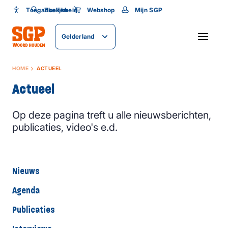
Toegankelijkheid
Toegankelijkheid
Zoeken
Webshop
Mijn SGP
Lettergrootte
Gelderland
SLUITEN
HOME
ACTUEEL
Actueel
Op deze pagina treft u alle nieuwsberichten,
publicaties, video's e.d.
Nieuws
Agenda
Publicaties