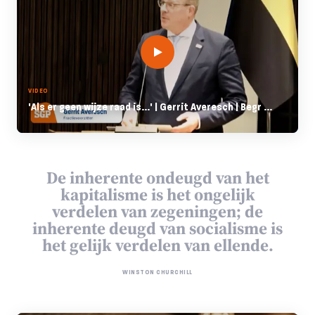
VIDEO
'Als er geen wijze raad is...' | Gerrit Averesch | Begr ...
De inherente ondeugd van het
kapitalisme is het ongelijk
verdelen van zegeningen; de
inherente deugd van socialisme is
het gelijk verdelen van ellende.
WINSTON CHURCHILL