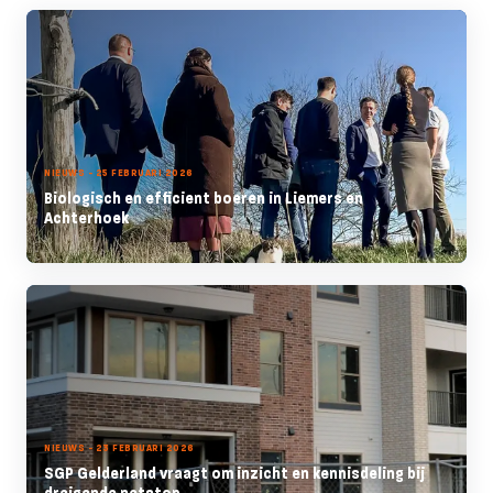
NIEUWS - 25 FEBRUARI 2026
Biologisch en efficient boeren in Liemers en
Achterhoek
NIEUWS - 23 FEBRUARI 2026
SGP Gelderland vraagt om inzicht en kennisdeling bij
dreigende netstop