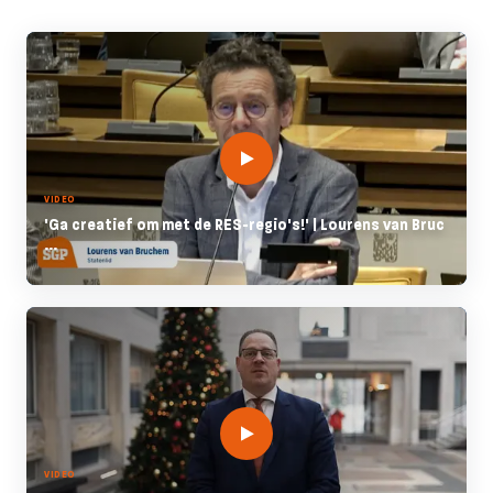
VIDEO
'Ga creatief om met de RES-regio's!' | Lourens van Bruc
...
VIDEO